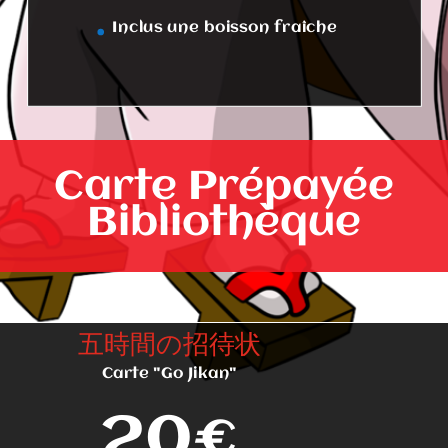
Inclus une boisson fraîche
Carte Prépayée
Bibliothèque
五時間の招待状
Carte "Go Jikan"
20€