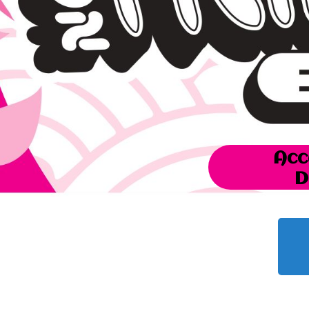
Acc
D