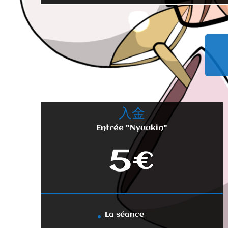
入金
Entrée "Nyuukin"
5€
La séance