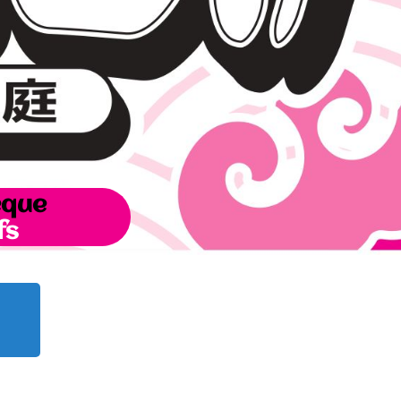
èque
fs