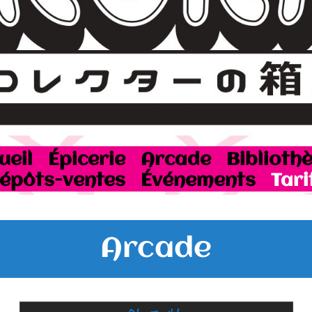
ueil
Épicerie
Arcade
Biblioth
épôts-ventes
Événements
Tari
Arcade