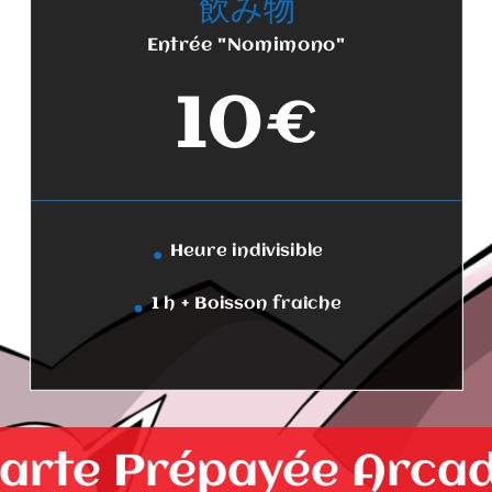
飲み物
Entrée "Nomimono"
10€
Heure indivisible
1 h + Boisson fraîche
arte Prépayée Arca